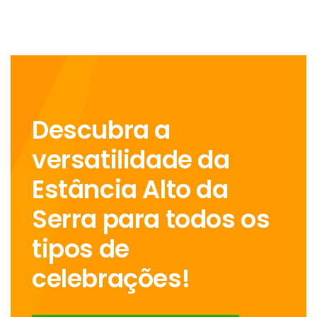
Descubra a
versatilidade da
Estância Alto da
Serra para todos os
tipos de
celebrações!