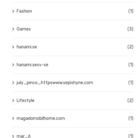
Fashion
(1)
Games
(3)
hanami.se
(2)
hanami.sesv-se
(1)
july_pinco_httpswww.sepishyne.com
(1)
Lifestyle
(2)
magadomobilhome.com
(1)
mar_6
(1)