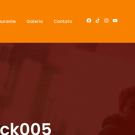
aurante
Galeria
Contato
ack005