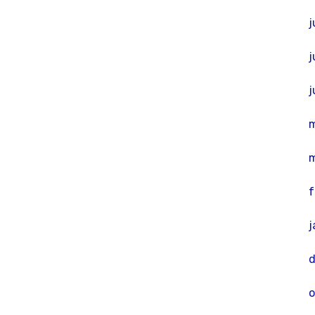
j
j
j
m
f
j
o