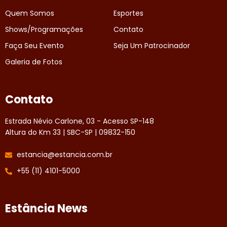
Quem Somos
Esportes
Shows/Programações
Contato
Faça Seu Evento
Seja Um Patrocinador
Galeria de Fotos
Contato
Estrada Névio Carlone, 03 - Acesso SP-148
Altura do Km 33 | SBC-SP | 09832-150
estancia@estancia.com.br
+55 (11) 4101-5000
Estância News