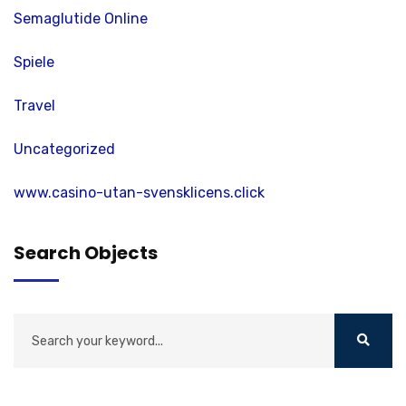
Semaglutide Online
Spiele
Travel
Uncategorized
www.casino-utan-svensklicens.click
Search Objects