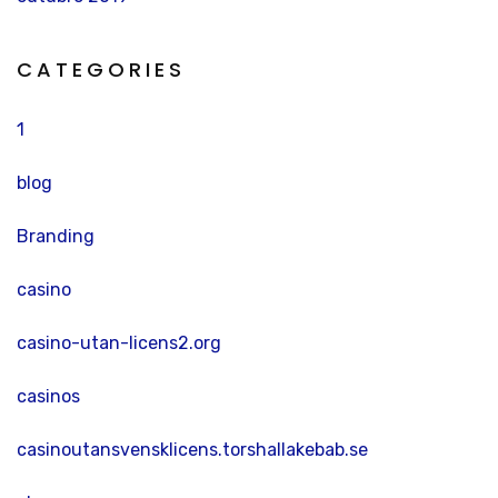
CATEGORIES
1
blog
Branding
casino
casino-utan-licens2.org
casinos
casinoutansvensklicens.torshallakebab.se