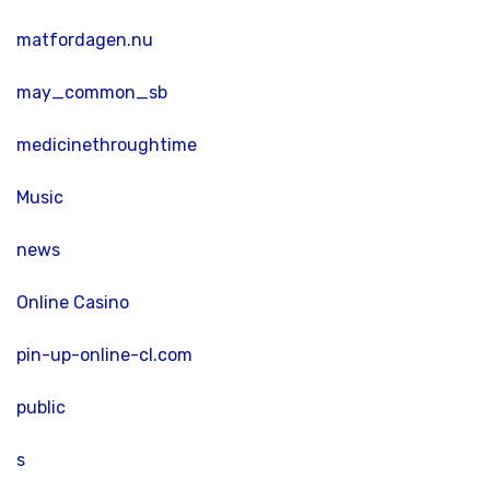
matfordagen.nu
may_common_sb
medicinethroughtime
Music
news
Online Casino
pin-up-online-cl.com
public
s