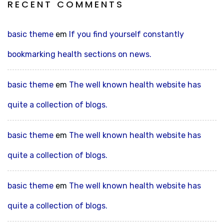
RECENT COMMENTS
basic theme
em
If you find yourself constantly
bookmarking health sections on news.
basic theme
em
The well known health website has
quite a collection of blogs.
basic theme
em
The well known health website has
quite a collection of blogs.
basic theme
em
The well known health website has
quite a collection of blogs.