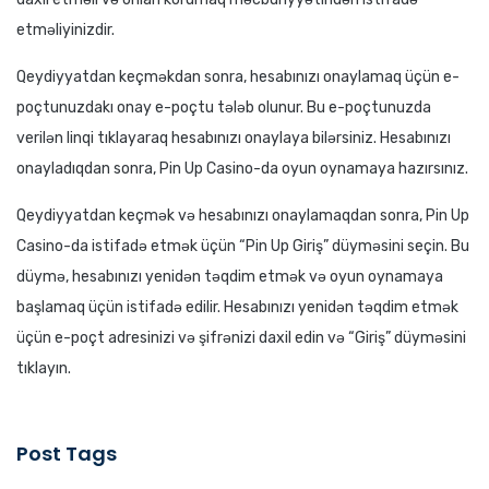
etməliyinizdir.
Qeydiyyatdan keçməkdan sonra, hesabınızı onaylamaq üçün e-
poçtunuzdakı onay e-poçtu tələb olunur. Bu e-poçtunuzda
verilən linqi tıklayaraq hesabınızı onaylaya bilərsiniz. Hesabınızı
onayladıqdan sonra, Pin Up Casino-da oyun oynamaya hazırsınız.
Qeydiyyatdan keçmək və hesabınızı onaylamaqdan sonra, Pin Up
Casino-da istifadə etmək üçün “Pin Up Giriş” düyməsini seçin. Bu
düymə, hesabınızı yenidən təqdim etmək və oyun oynamaya
başlamaq üçün istifadə edilir. Hesabınızı yenidən təqdim etmək
üçün e-poçt adresinizi və şifrənizi daxil edin və “Giriş” düyməsini
tıklayın.
Post Tags