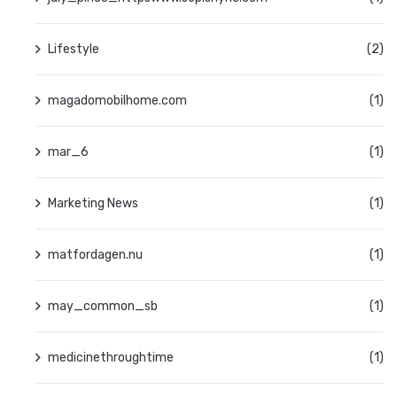
Lifestyle
(2)
magadomobilhome.com
(1)
mar_6
(1)
Marketing News
(1)
matfordagen.nu
(1)
may_common_sb
(1)
medicinethroughtime
(1)