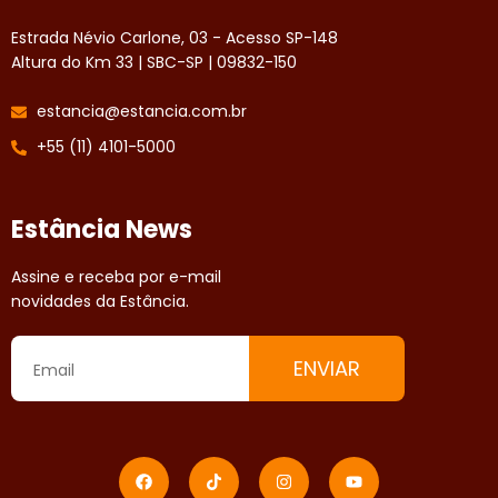
Estrada Névio Carlone, 03 - Acesso SP-148
Altura do Km 33 | SBC-SP | 09832-150
estancia@estancia.com.br
+55 (11) 4101-5000
Estância News
Assine e receba por e-mail
novidades da Estância.
ENVIAR