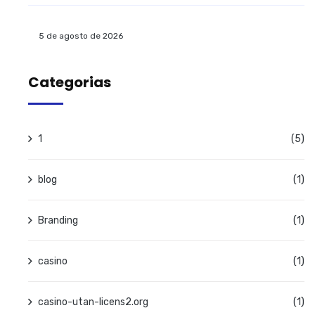
5 de agosto de 2026
Categorias
1
(5)
blog
(1)
Branding
(1)
casino
(1)
casino-utan-licens2.org
(1)