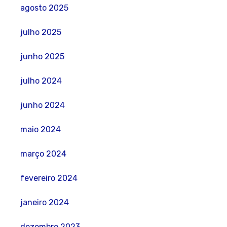
agosto 2025
julho 2025
junho 2025
julho 2024
junho 2024
maio 2024
março 2024
fevereiro 2024
janeiro 2024
dezembro 2023